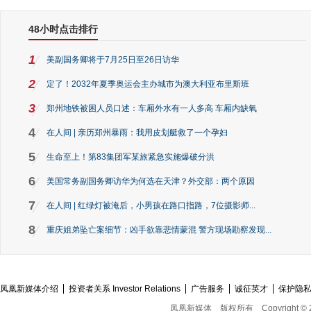
48小时点击排行
1
美副国务卿将于7月25日至26日访华
2
定了！2032年夏季奥运会主办城市为澳大利亚布里斯班
3
郑州地铁被困人员口述：车厢外水有一人多高 车厢内缺氧
4
在人间 | 亲历郑州暴雨：我用皮划艇救了一个孕妇
5
生命至上！第83集团军某旅紧急实施爆破分洪
6
美国常务副国务卿访华为何选在天津？外交部：两个原因
7
在人间 | 红绿灯被淹后，小男孩在路口指路，7位摄影师...
8
重庆姐弟坠亡案细节：凶手欲靠悲情蒙混 警方现场勘察发现...
凤凰新媒体介绍
投资者关系 Investor Relations
广告服务
诚征英才
保护隐
凤凰新媒体
版权所有
Copyright © 