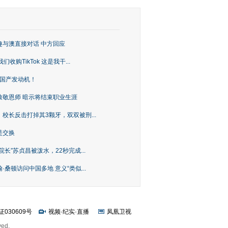
趣与澳直接对话 中方回应
购TikTok 这是我干...
上国产发动机！
致敬恩师 暗示将结束职业生涯
校长反击打掉其3颗牙，双双被刑...
是交换
长”苏贞昌被泼水，22秒完成...
桑顿访问中国多地 意义“类似...
证030609号
视频
·
纪实
·
直播
凤凰卫视
ved.