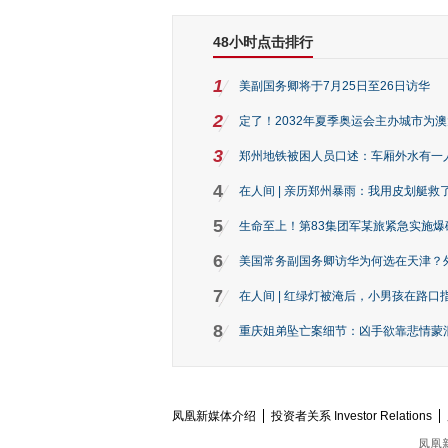
48小时点击排行
1
美副国务卿将于7月25日至26日访华
2
定了！2032年夏季奥运会主办城市为
3
郑州地铁被困人员口述：车厢外水有一
4
在人间 | 亲历郑州暴雨：我用皮划艇救
5
生命至上！第83集团军某旅紧急实施爆
6
美国常务副国务卿访华为何选在天津？
7
在人间 | 红绿灯被淹后，小男孩在路口指
8
重庆姐弟坠亡案细节：凶手欲靠悲情蒙混 
凤凰新媒体介绍
投资者关系 Investor Relations
凤凰