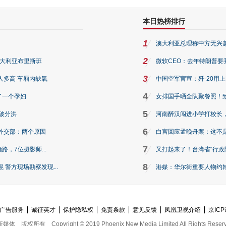
本日热榜排行
1
澳大利亚总理称中方无兴
2
澳大利亚布里斯班
微软CEO：去年特朗普要我们收
3
人多高 车厢内缺氧
中国空军官宣：歼-20用
4
了一个孕妇
女排国手晒全队聚餐照！
5
破分洪
河南醉汉闯进小学打校长，
6
外交部：两个原因
白宫回应孟晚舟案：这不
7
路，7位摄影师...
又打起来了！台湾省“行政院
8
警方现场勘察发现...
港媒：华尔街重要人物约翰·
广告服务
诚征英才
保护隐私权
免责条款
意见反馈
凤凰卫视介绍
京ICP
新媒体
版权所有
Copyright © 2019 Phoenix New Media Limited All Rights Reser