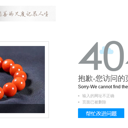
抱歉-您访问的
Sorry-We cannot find t
输入的网址不正确
页面已被删除
这个3.2米的长卷，还原了600岁的紫禁城