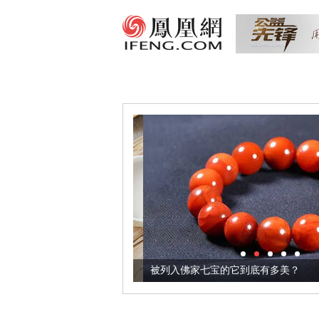
把它加到了牛轧糖里
被列入佛家七宝的它到底有多美？