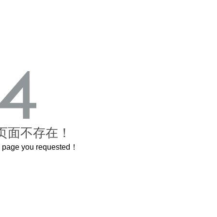
页面不存在！
he page you requested！
曲奇届的“爱马仕”把你的爱封在罐子里送给TA