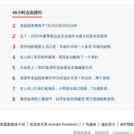
48小时点击排行
1
美副国务卿将于7月25日至26日访华
2
定了！2032年夏季奥运会主办城市为澳大利亚布里斯班
3
郑州地铁被困人员口述：车厢外水有一人多高 车厢内缺氧
4
在人间 | 亲历郑州暴雨：我用皮划艇救了一个孕妇
5
生命至上！第83集团军某旅紧急实施爆破分洪
6
美国常务副国务卿访华为何选在天津？外交部：两个原因
7
在人间 | 红绿灯被淹后，小男孩在路口指路，7位摄影师...
8
重庆姐弟坠亡案细节：凶手欲靠悲情蒙混 警方现场勘察发现...
凤凰新媒体介绍
投资者关系 Investor Relations
广告服务
诚征英才
保护隐
凤凰新媒体
版权所有
Copyright © 