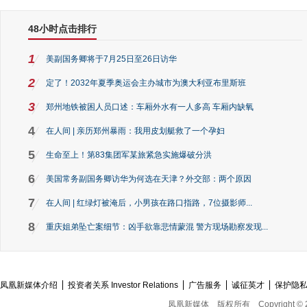
48小时点击排行
1
美副国务卿将于7月25日至26日访华
2
定了！2032年夏季奥运会主办城市为澳大利亚布里斯班
3
郑州地铁被困人员口述：车厢外水有一人多高 车厢内缺氧
4
在人间 | 亲历郑州暴雨：我用皮划艇救了一个孕妇
5
生命至上！第83集团军某旅紧急实施爆破分洪
6
美国常务副国务卿访华为何选在天津？外交部：两个原因
7
在人间 | 红绿灯被淹后，小男孩在路口指路，7位摄影师...
8
重庆姐弟坠亡案细节：凶手欲靠悲情蒙混 警方现场勘察发现...
凤凰新媒体介绍
投资者关系 Investor Relations
广告服务
诚征英才
保护隐
凤凰新媒体
版权所有
Copyright © 