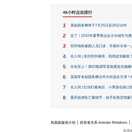
48小时点击排行
1
美副国务卿将于7月25日至26日访华
2
定了！2032年夏季奥运会主办城市为
3
郑州地铁被困人员口述：车厢外水有一
4
在人间 | 亲历郑州暴雨：我用皮划艇救
5
生命至上！第83集团军某旅紧急实施爆
6
美国常务副国务卿访华为何选在天津？
7
在人间 | 红绿灯被淹后，小男孩在路口指
8
重庆姐弟坠亡案细节：凶手欲靠悲情蒙混 
凤凰新媒体介绍
投资者关系 Investor Relations
凤凰