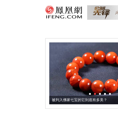
把它加到了牛轧糖里
被列入佛家七宝的它到底有多美？