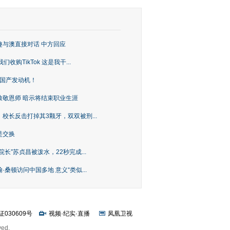
趣与澳直接对话 中方回应
购TikTok 这是我干...
上国产发动机！
致敬恩师 暗示将结束职业生涯
校长反击打掉其3颗牙，双双被刑...
是交换
长”苏贞昌被泼水，22秒完成...
桑顿访问中国多地 意义“类似...
证030609号
视频
·
纪实
·
直播
凤凰卫视
ved.