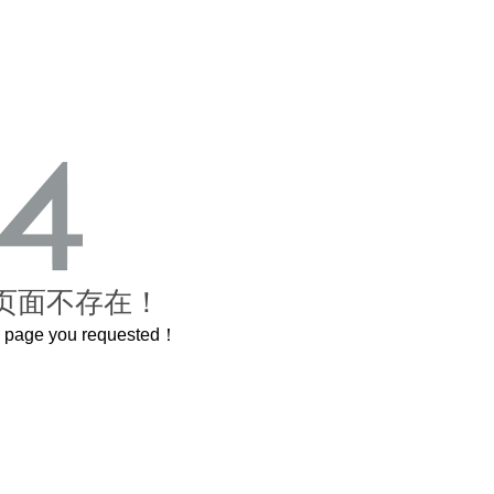
页面不存在！
he page you requested！
曲奇届的“爱马仕”把你的爱封在罐子里送给TA