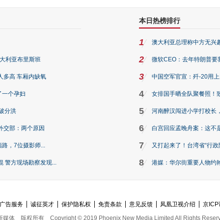
本日热榜排行
1
澳大利亚总理称中方无兴
2
澳大利亚布里斯班
微软CEO：去年特朗普要我们收
3
人多高 车厢内缺氧
中国空军官宣：歼-20用
4
了一个孕妇
女排国手晒全队聚餐照！
5
破分洪
河南醉汉闯进小学打校长，
6
外交部：两个原因
白宫回应孟晚舟案：这不
7
路，7位摄影师...
又打起来了！台湾省“行政院
8
警方现场勘察发现...
港媒：华尔街重要人物约翰·
广告服务
诚征英才
保护隐私权
免责条款
意见反馈
凤凰卫视介绍
京ICP
新媒体
版权所有
Copyright © 2019 Phoenix New Media Limited All Rights Reser