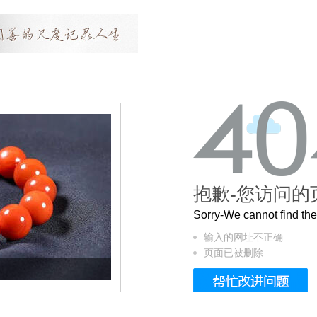
抱歉-您访问的
Sorry-We cannot find t
输入的网址不正确
页面已被删除
这个3.2米的长卷，还原了600岁的紫禁城