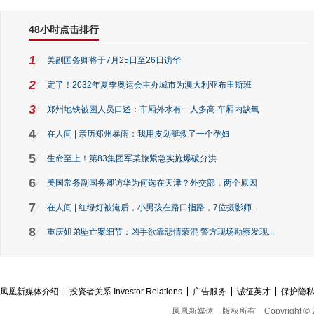
48小时点击排行
1
美副国务卿将于7月25日至26日访华
2
定了！2032年夏季奥运会主办城市为澳大利亚布里斯班
3
郑州地铁被困人员口述：车厢外水有一人多高 车厢内缺氧
4
在人间 | 亲历郑州暴雨：我用皮划艇救了一个孕妇
5
生命至上！第83集团军某旅紧急实施爆破分洪
6
美国常务副国务卿访华为何选在天津？外交部：两个原因
7
在人间 | 红绿灯被淹后，小男孩在路口指路，7位摄影师...
8
重庆姐弟坠亡案细节：凶手欲靠悲情蒙混 警方现场勘察发现...
凤凰新媒体介绍
投资者关系 Investor Relations
广告服务
诚征英才
保护隐
凤凰新媒体
版权所有
Copyright © 