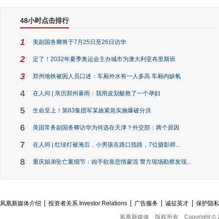
48小时点击排行
1
美副国务卿将于7月25日至26日访华
2
定了！2032年夏季奥运会主办城市为澳大利亚布里斯班
3
郑州地铁被困人员口述：车厢外水有一人多高 车厢内缺氧
4
在人间 | 亲历郑州暴雨：我用皮划艇救了一个孕妇
5
生命至上！第83集团军某旅紧急实施爆破分洪
6
美国常务副国务卿访华为何选在天津？外交部：两个原因
7
在人间 | 红绿灯被淹后，小男孩在路口指路，7位摄影师...
8
重庆姐弟坠亡案细节：凶手欲靠悲情蒙混 警方现场勘察发现...
凤凰新媒体介绍
投资者关系 Investor Relations
广告服务
诚征英才
保护隐
凤凰新媒体
版权所有
Copyright © 