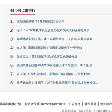
48小时点击排行
1
美副国务卿将于7月25日至26日访华
2
定了！2032年夏季奥运会主办城市为澳大利亚布里斯班
3
郑州地铁被困人员口述：车厢外水有一人多高 车厢内缺氧
4
在人间 | 亲历郑州暴雨：我用皮划艇救了一个孕妇
5
生命至上！第83集团军某旅紧急实施爆破分洪
6
美国常务副国务卿访华为何选在天津？外交部：两个原因
7
在人间 | 红绿灯被淹后，小男孩在路口指路，7位摄影师...
8
重庆姐弟坠亡案细节：凶手欲靠悲情蒙混 警方现场勘察发现...
凤凰新媒体介绍
投资者关系 Investor Relations
广告服务
诚征英才
保护隐
凤凰新媒体
版权所有
Copyright © 