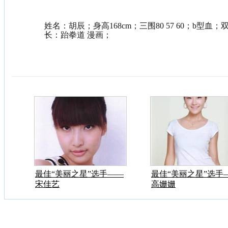
姓名：胡辰；身高168cm；三围80 57 60；b型
长：跆拳道 漫画；
最佳“美丽之星”选手——
最佳“美丽之星”选手
宋佳艺
高姗姗