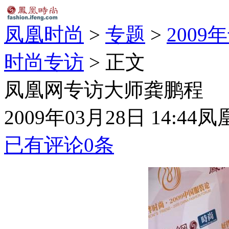
凤凰时尚
>
专题
>
2009
时尚专访
> 正文
凤凰网专访大师龚鹏程
2009年03月28日 14:44
凤
已有评论
0
条