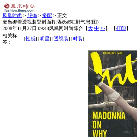
凤凰时尚
>
服饰
>
搭配
> 正文
麦当娜着透视装登封面挥洒妖媚狂野气息(图)
2008年11月27日 09:48
凤凰网时尚综合
【
大
中
小
】 【
打印
】
相关标
[
性感
] [
明星
] [
透视装
] [
时装
]
签：