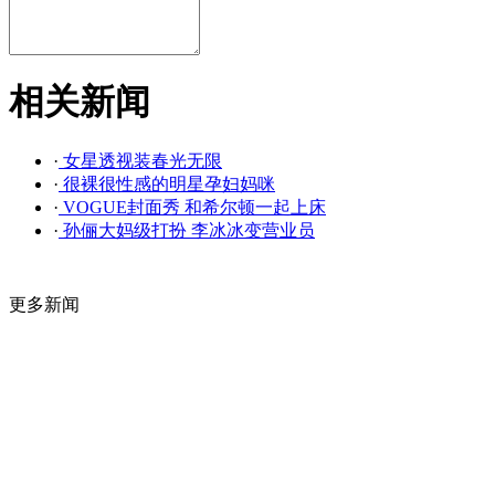
相关新闻
·
女星透视装春光无限
·
很裸很性感的明星孕妇妈咪
·
VOGUE封面秀 和希尔顿一起上床
·
孙俪大妈级打扮 李冰冰变营业员
更多新闻