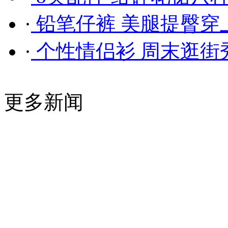
·
铅笔仔裤 美腿提臀穿
·
个性情侣衫 周末逛街
更多新闻