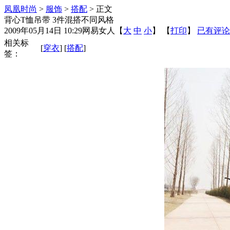
凤凰时尚
>
服饰
>
搭配
> 正文
背心T恤吊带 3件混搭不同风格
2009年05月14日 10:29
网易女人
【
大
中
小
】 【
打印
】
已有评论
相关标
[
穿衣
] [
搭配
]
签：