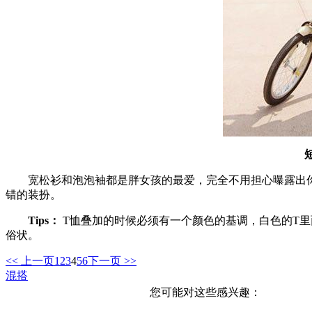
宽松衫和泡泡袖都是胖女孩的最爱，完全不用担心曝露出你
错的装扮。
Tips：
T恤叠加的时候必须有一个颜色的基调，白色的T
俗状。
<< 上一页
1
2
3
4
5
6
下一页 >>
混搭
您可能对这些感兴趣：