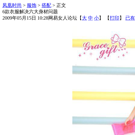
凤凰时尚
>
服饰
>
搭配
> 正文
6款衣服解决六大身材问题
2009年05月15日 10:28
网易女人论坛
【
大
中
小
】 【
打印
】
已有