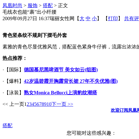
凤凰时尚
>
服饰
>
搭配
> 正文
毛线衣也能“裹”出小纤腰
2009年09月27日 16:37
瑞丽女性网
【
大
中
小
】 【
打印
】
共有评
青色竖条纹不规则下摆毛外套
素雅的青色尽显优雅风范，搭配蓝色紧身牛仔裤，流露出浓浓
热点推荐：
·【国际】
德国慕尼黑啤酒节 美女如云(组图)
·【爆料】
42岁温碧霞开胸露背长裙 27年不失优雅(图)
·【泳装】
熟女Monica Bellucci上演豹纹潮搭
<< 上一页
1
2
3
4
5
6
7
8
9
10
下一页 >>
欢迎订阅凤凰
搭配
您可能对这些感兴趣：