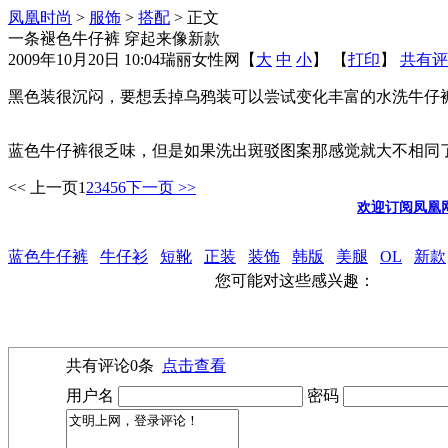
凤凰时尚
>
服饰
>
搭配
> 正文
一条褪色牛仔裤 穿起来像新款
2009年10月20日 10:04
瑞丽女性网
【
大
中
小
】 【
打印
】
共有评
黑色装很沉闷，要想丢掉乌鸦装可以尝试变化丰富的水洗牛仔
蓝色牛仔裤很乏味，但是如果洗出斑驳图案那感觉就大不相同
<< 上一页
1
2
3
4
5
6
下一页 >>
欢迎订阅凤凰
蓝色牛仔裤
牛仔衫
短靴
正装
装饰
韩版
美腿
OL
新款
您可能对这些感兴趣：
共有评论
0
条
点击查看
用户名
密码