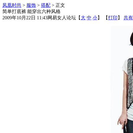
凤凰时尚
>
服饰
>
搭配
> 正文
简单打底裤 能穿出六种风格
2009年10月22日 11:43
网易女人论坛
【
大
中
小
】 【
打印
】
共有