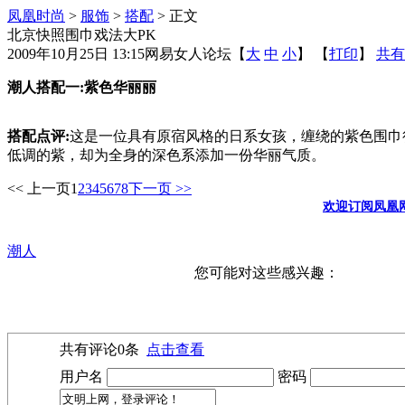
凤凰时尚
>
服饰
>
搭配
> 正文
北京快照围巾戏法大PK
2009年10月25日 13:15
网易女人论坛
【
大
中
小
】 【
打印
】
共有
潮人搭配一:紫色华丽丽
搭配点评:
这是一位具有原宿风格的日系女孩，缠绕的紫色围巾
低调的紫，却为全身的深色系添加一份华丽气质。
<< 上一页
1
2
3
4
5
6
7
8
下一页 >>
欢迎订阅凤凰
潮人
您可能对这些感兴趣：
共有评论
0
条
点击查看
用户名
密码