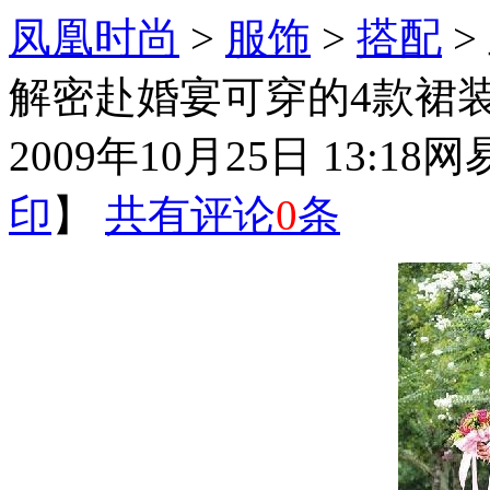
凤凰时尚
>
服饰
>
搭配
>
解密赴婚宴可穿的4款裙
2009年10月25日 13:18
网
印
】
共有评论
0
条