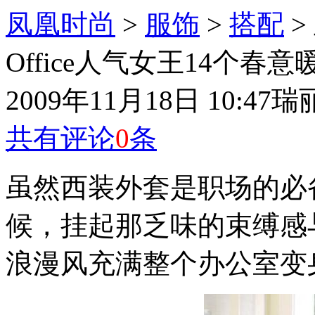
凤凰时尚
>
服饰
>
搭配
>
Office人气女王14个春意
2009年11月18日 10:47
瑞
共有评论
0
条
虽然西装外套是职场的必
候，挂起那乏味的束缚感
浪漫风充满整个办公室变