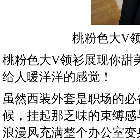
桃粉色大V
桃粉色大V领衫展现你甜
给人暖洋洋的感觉！
虽然西装外套是职场的必
候，挂起那乏味的束缚感
浪漫风充满整个办公室变