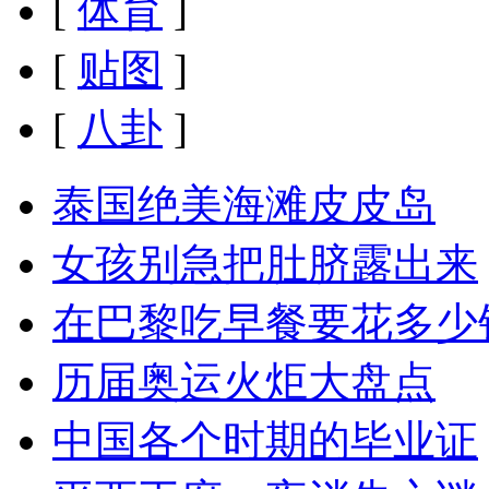
[
体育
]
[
贴图
]
[
八卦
]
泰国绝美海滩皮皮岛
女孩别急把肚脐露出来
在巴黎吃早餐要花多少
历届奥运火炬大盘点
中国各个时期的毕业证