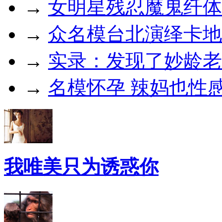
→
女明星残忍魔鬼纤体
→
众名模台北演绎卡地
→
实录：发现了妙龄老
→
名模怀孕 辣妈也性
我唯美只为诱惑你