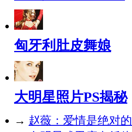
匈牙利肚皮舞娘
大明星照片PS揭秘
→
赵薇：爱情是绝对的