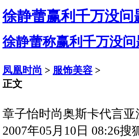
徐静蕾赢利千万没问
徐静蕾称赢利千万没问
凤凰时尚
>
服饰美容
>
正文
章子怡时尚奥斯卡代言亚洲
2007年05月10日 08:26
搜