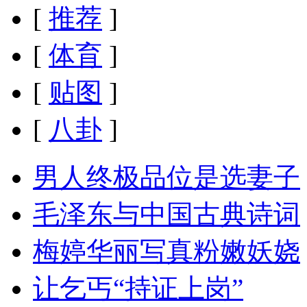
[
推荐
]
[
体育
]
[
贴图
]
[
八卦
]
男人终极品位是选妻子
毛泽东与中国古典诗词
梅婷华丽写真粉嫩妖娆
让乞丐“持证上岗”