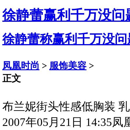
徐静蕾赢利千万没问
徐静蕾称赢利千万没问
凤凰时尚
>
服饰美容
>
正文
布兰妮街头性感低胸装 
2007年05月21日 14:35
凤