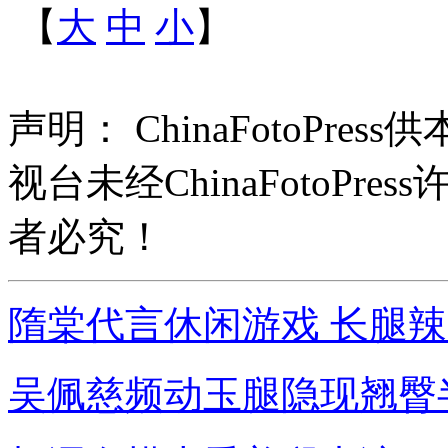
【
大
中
小
】
声明： ChinaFotoPr
视台未经ChinaFotoP
者必究！
隋棠代言休闲游戏 长腿
吴佩慈频动玉腿隐现翘臀