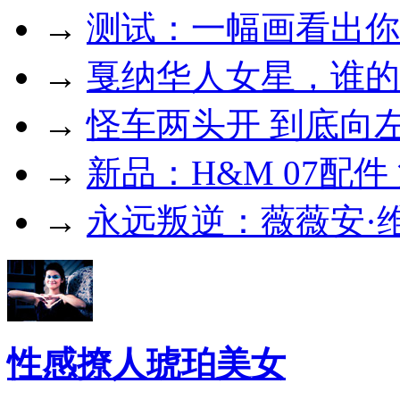
→
测试：一幅画看出你
→
戛纳华人女星，谁的
→
怪车两头开 到底向
→
新品：H&M 07配
→
永远叛逆：薇薇安·
性感撩人琥珀美女