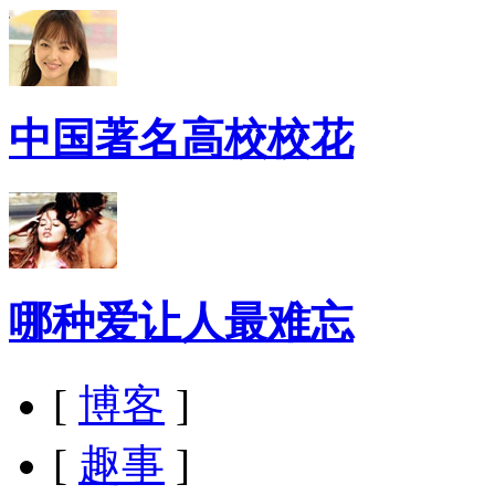
中国著名高校校花
哪种爱让人最难忘
[
博客
]
[
趣事
]