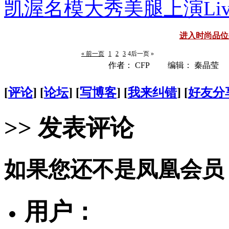
凯渥名模大秀美腿上演Li
进入时尚品位
« 前一页
1
2
3
4
后一页 »
作者： CFP 编辑： 秦晶莹
[
评论
] [
论坛
] [
写博客
] [
我来纠错
] [
好友分
>> 发表评论
如果您还不是凤凰会员
用户：