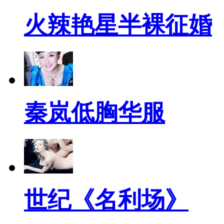
火辣艳星半裸征婚
秦岚低胸华服
世纪《名利场》