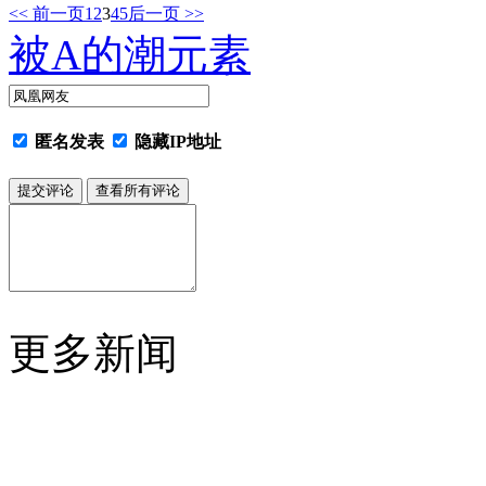
<< 前一页
1
2
3
4
5
后一页 >>
被A的潮元素
匿名发表
隐藏IP地址
更多新闻