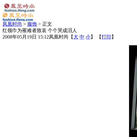
凤凰时尚
>
服饰
> 正文
红领巾为罹难者致哀 个个哭成泪人
2008年05月19日 15:12
凤凰时尚
【
大
中
小
】 【
打印
】