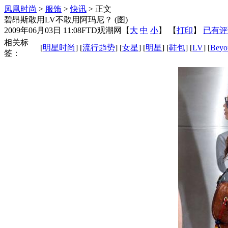
凤凰时尚
>
服饰
>
快讯
> 正文
碧昂斯敢用LV不敢用阿玛尼？ (图)
2009年06月03日 11:08
FTD观潮网
【
大
中
小
】 【
打印
】
已有评
相关标
[
明星时尚
] [
流行趋势
] [
女星
] [
明星
] [
鞋包
] [
LV
] [
Beyo
签：