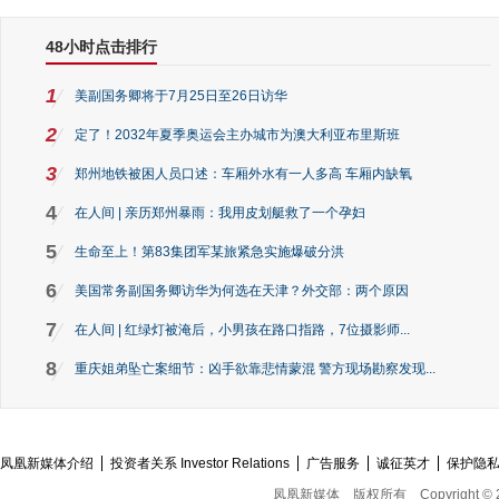
48小时点击排行
1
美副国务卿将于7月25日至26日访华
2
定了！2032年夏季奥运会主办城市为澳大利亚布里斯班
3
郑州地铁被困人员口述：车厢外水有一人多高 车厢内缺氧
4
在人间 | 亲历郑州暴雨：我用皮划艇救了一个孕妇
5
生命至上！第83集团军某旅紧急实施爆破分洪
6
美国常务副国务卿访华为何选在天津？外交部：两个原因
7
在人间 | 红绿灯被淹后，小男孩在路口指路，7位摄影师...
8
重庆姐弟坠亡案细节：凶手欲靠悲情蒙混 警方现场勘察发现...
凤凰新媒体介绍
投资者关系 Investor Relations
广告服务
诚征英才
保护隐
凤凰新媒体
版权所有
Copyright © 