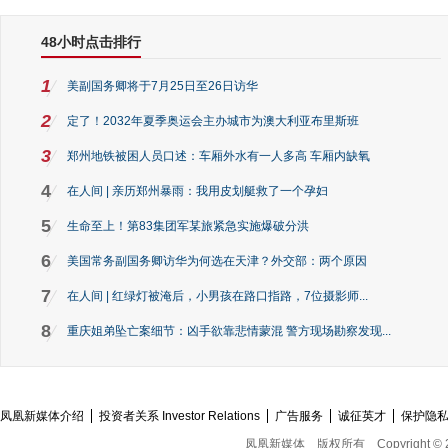
48小时点击排行
1
美副国务卿将于7月25日至26日访华
2
定了！2032年夏季奥运会主办城市为澳大利亚布里斯班
3
郑州地铁被困人员口述：车厢外水有一人多高 车厢内缺氧
4
在人间 | 亲历郑州暴雨：我用皮划艇救了一个孕妇
5
生命至上！第83集团军某旅紧急实施爆破分洪
6
美国常务副国务卿访华为何选在天津？外交部：两个原因
7
在人间 | 红绿灯被淹后，小男孩在路口指路，7位摄影师...
8
重庆姐弟坠亡案细节：凶手欲靠悲情蒙混 警方现场勘察发现...
凤凰新媒体介绍
投资者关系 Investor Relations
广告服务
诚征英才
保护隐
凤凰新媒体
版权所有
Copyright © 