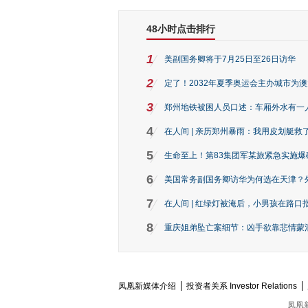
48小时点击排行
1
美副国务卿将于7月25日至26日访华
2
定了！2032年夏季奥运会主办城市为
3
郑州地铁被困人员口述：车厢外水有一
4
在人间 | 亲历郑州暴雨：我用皮划艇救
5
生命至上！第83集团军某旅紧急实施爆
6
美国常务副国务卿访华为何选在天津？
7
在人间 | 红绿灯被淹后，小男孩在路口指
8
重庆姐弟坠亡案细节：凶手欲靠悲情蒙混 
凤凰新媒体介绍
投资者关系 Investor Relations
凤凰