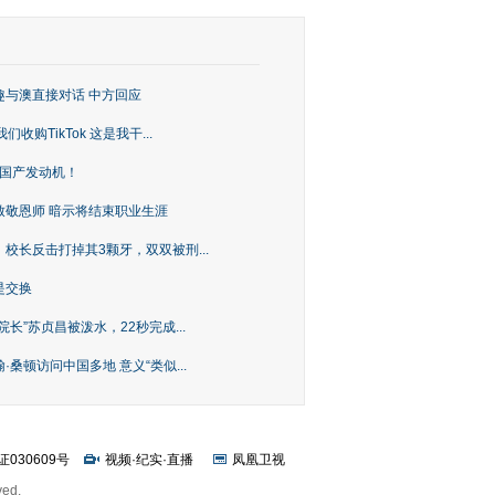
趣与澳直接对话 中方回应
购TikTok 这是我干...
上国产发动机！
致敬恩师 暗示将结束职业生涯
校长反击打掉其3颗牙，双双被刑...
是交换
长”苏贞昌被泼水，22秒完成...
桑顿访问中国多地 意义“类似...
证030609号
视频
·
纪实
·
直播
凤凰卫视
ved.