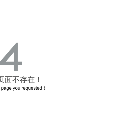
页面不存在！
he page you requested！
3.2米的长卷，还原了600岁的紫禁城
曲奇届的