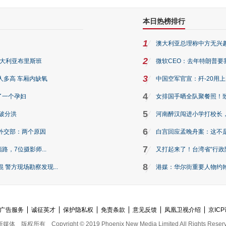
本日热榜排行
1
澳大利亚总理称中方无兴
2
澳大利亚布里斯班
微软CEO：去年特朗普要我们收
3
人多高 车厢内缺氧
中国空军官宣：歼-20用
4
了一个孕妇
女排国手晒全队聚餐照！
5
破分洪
河南醉汉闯进小学打校长，
6
外交部：两个原因
白宫回应孟晚舟案：这不
7
路，7位摄影师...
又打起来了！台湾省“行政院
8
警方现场勘察发现...
港媒：华尔街重要人物约翰·
广告服务
诚征英才
保护隐私权
免责条款
意见反馈
凤凰卫视介绍
京ICP
新媒体
版权所有
Copyright © 2019 Phoenix New Media Limited All Rights Reser