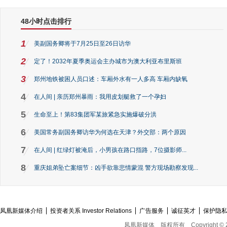
48小时点击排行
1
美副国务卿将于7月25日至26日访华
2
定了！2032年夏季奥运会主办城市为澳大利亚布里斯班
3
郑州地铁被困人员口述：车厢外水有一人多高 车厢内缺氧
4
在人间 | 亲历郑州暴雨：我用皮划艇救了一个孕妇
5
生命至上！第83集团军某旅紧急实施爆破分洪
6
美国常务副国务卿访华为何选在天津？外交部：两个原因
7
在人间 | 红绿灯被淹后，小男孩在路口指路，7位摄影师...
8
重庆姐弟坠亡案细节：凶手欲靠悲情蒙混 警方现场勘察发现...
凤凰新媒体介绍
投资者关系 Investor Relations
广告服务
诚征英才
保护隐
凤凰新媒体
版权所有
Copyright © 