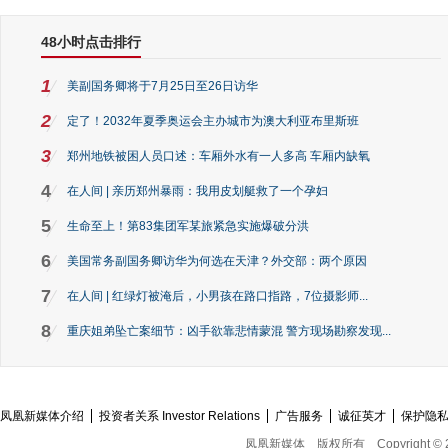
48小时点击排行
1
美副国务卿将于7月25日至26日访华
2
定了！2032年夏季奥运会主办城市为澳大利亚布里斯班
3
郑州地铁被困人员口述：车厢外水有一人多高 车厢内缺氧
4
在人间 | 亲历郑州暴雨：我用皮划艇救了一个孕妇
5
生命至上！第83集团军某旅紧急实施爆破分洪
6
美国常务副国务卿访华为何选在天津？外交部：两个原因
7
在人间 | 红绿灯被淹后，小男孩在路口指路，7位摄影师...
8
重庆姐弟坠亡案细节：凶手欲靠悲情蒙混 警方现场勘察发现...
凤凰新媒体介绍
投资者关系 Investor Relations
广告服务
诚征英才
保护隐
凤凰新媒体
版权所有
Copyright © 