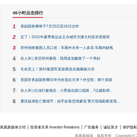
48小时点击排行
1
美副国务卿将于7月25日至26日访华
2
定了！2032年夏季奥运会主办城市为澳大利亚布里斯班
3
郑州地铁被困人员口述：车厢外水有一人多高 车厢内缺氧
4
在人间 | 亲历郑州暴雨：我用皮划艇救了一个孕妇
5
生命至上！第83集团军某旅紧急实施爆破分洪
6
美国常务副国务卿访华为何选在天津？外交部：两个原因
7
在人间 | 红绿灯被淹后，小男孩在路口指路，7位摄影师...
8
重庆姐弟坠亡案细节：凶手欲靠悲情蒙混 警方现场勘察发现...
凤凰新媒体介绍
投资者关系 Investor Relations
广告服务
诚征英才
保护隐
凤凰新媒体
版权所有
Copyright © 