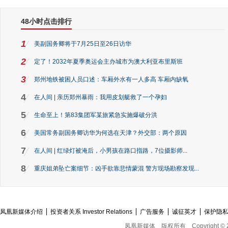
48小时点击排行
1
美副国务卿将于7月25日至26日访华
2
定了！2032年夏季奥运会主办城市为澳大利亚布里斯班
3
郑州地铁被困人员口述：车厢外水有一人多高 车厢内缺氧
4
在人间 | 亲历郑州暴雨：我用皮划艇救了一个孕妇
5
生命至上！第83集团军某旅紧急实施爆破分洪
6
美国常务副国务卿访华为何选在天津？外交部：两个原因
7
在人间 | 红绿灯被淹后，小男孩在路口指路，7位摄影师...
8
重庆姐弟坠亡案细节：凶手欲靠悲情蒙混 警方现场勘察发现...
凤凰新媒体介绍
投资者关系 Investor Relations
广告服务
诚征英才
保护隐
凤凰新媒体
版权所有
Copyright © 