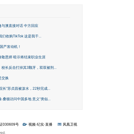
趣与澳直接对话 中方回应
购TikTok 这是我干...
上国产发动机！
致敬恩师 暗示将结束职业生涯
校长反击打掉其3颗牙，双双被刑...
是交换
长”苏贞昌被泼水，22秒完成...
桑顿访问中国多地 意义“类似...
证030609号
视频
·
纪实
·
直播
凤凰卫视
ved.