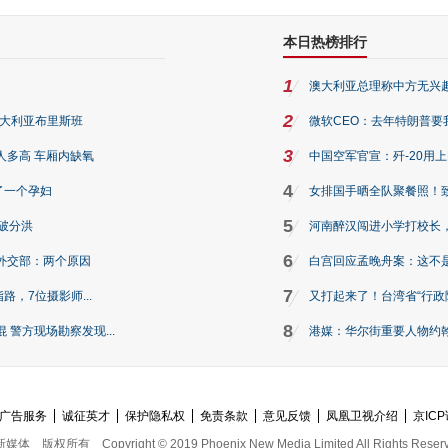
本日热榜排行
1
澳大利亚总理称中方无兴
2
澳大利亚布里斯班
微软CEO：去年特朗普要我们收
3
人多高 车厢内缺氧
中国空军官宣：歼-20用
4
了一个孕妇
女排国手晒全队聚餐照！
5
破分洪
河南醉汉闯进小学打校长，
6
外交部：两个原因
白宫回应孟晚舟案：这不
7
路，7位摄影师...
又打起来了！台湾省“行政院
8
警方现场勘察发现...
港媒：华尔街重要人物约翰·
广告服务
诚征英才
保护隐私权
免责条款
意见反馈
凤凰卫视介绍
京ICP
新媒体
版权所有
Copyright © 2019 Phoenix New Media Limited All Rights Reser