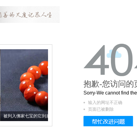
抱歉-您访问的
Sorry-We cannot find t
输入的网址不正确
页面已被删除
宝的它到底有多美？
这个3.2米的长卷，