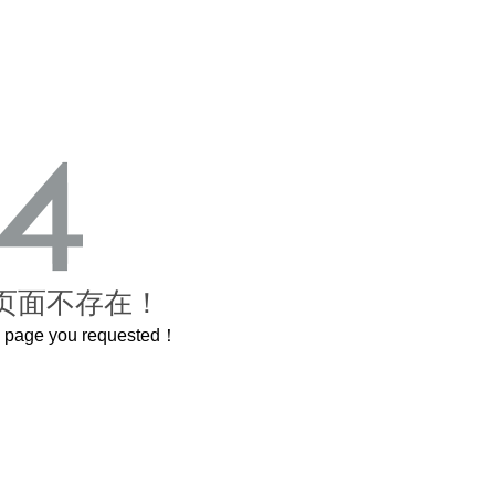
页面不存在！
he page you requested！
还原了600岁的紫禁城
曲奇届的“爱马仕”把你的