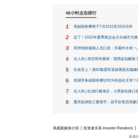
48小时点击排行
1
美副国务卿将于7月25日至26日访华
2
定了！2032年夏季奥运会主办城市为
3
郑州地铁被困人员口述：车厢外水有一
4
在人间 | 亲历郑州暴雨：我用皮划艇救
5
生命至上！第83集团军某旅紧急实施爆
6
美国常务副国务卿访华为何选在天津？
7
在人间 | 红绿灯被淹后，小男孩在路口指
8
重庆姐弟坠亡案细节：凶手欲靠悲情蒙混 
凤凰新媒体介绍
投资者关系 Investor Relations
凤凰