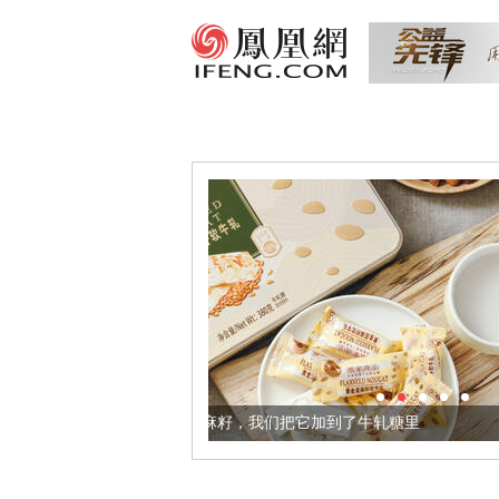
健康的黄金亚麻籽，我们把它加到了牛轧糖里
被列入佛家七