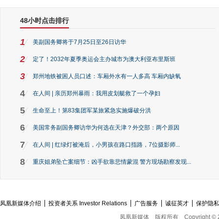
48小时点击排行
1
美副国务卿将于7月25日至26日访华
2
定了！2032年夏季奥运会主办城市为澳大利亚布里斯班
3
郑州地铁被困人员口述：车厢外水有一人多高 车厢内缺氧
4
在人间 | 亲历郑州暴雨：我用皮划艇救了一个孕妇
5
生命至上！第83集团军某旅紧急实施爆破分洪
6
美国常务副国务卿访华为何选在天津？外交部：两个原因
7
在人间 | 红绿灯被淹后，小男孩在路口指路，7位摄影师...
8
重庆姐弟坠亡案细节：凶手欲靠悲情蒙混 警方现场勘察发现...
凤凰新媒体介绍
投资者关系 Investor Relations
广告服务
诚征英才
保护隐
凤凰新媒体
版权所有
Copyright © 