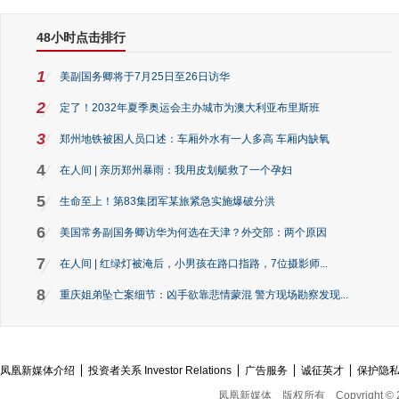
48小时点击排行
1
美副国务卿将于7月25日至26日访华
2
定了！2032年夏季奥运会主办城市为澳大利亚布里斯班
3
郑州地铁被困人员口述：车厢外水有一人多高 车厢内缺氧
4
在人间 | 亲历郑州暴雨：我用皮划艇救了一个孕妇
5
生命至上！第83集团军某旅紧急实施爆破分洪
6
美国常务副国务卿访华为何选在天津？外交部：两个原因
7
在人间 | 红绿灯被淹后，小男孩在路口指路，7位摄影师...
8
重庆姐弟坠亡案细节：凶手欲靠悲情蒙混 警方现场勘察发现...
凤凰新媒体介绍
投资者关系 Investor Relations
广告服务
诚征英才
保护隐
凤凰新媒体
版权所有
Copyright © 