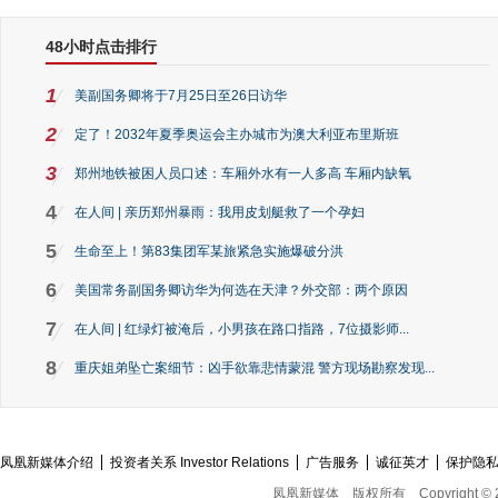
48小时点击排行
1
美副国务卿将于7月25日至26日访华
2
定了！2032年夏季奥运会主办城市为澳大利亚布里斯班
3
郑州地铁被困人员口述：车厢外水有一人多高 车厢内缺氧
4
在人间 | 亲历郑州暴雨：我用皮划艇救了一个孕妇
5
生命至上！第83集团军某旅紧急实施爆破分洪
6
美国常务副国务卿访华为何选在天津？外交部：两个原因
7
在人间 | 红绿灯被淹后，小男孩在路口指路，7位摄影师...
8
重庆姐弟坠亡案细节：凶手欲靠悲情蒙混 警方现场勘察发现...
凤凰新媒体介绍
投资者关系 Investor Relations
广告服务
诚征英才
保护隐
凤凰新媒体
版权所有
Copyright © 