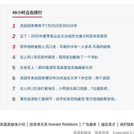
48小时点击排行
1
美副国务卿将于7月25日至26日访华
2
定了！2032年夏季奥运会主办城市为澳大利亚布里斯班
3
郑州地铁被困人员口述：车厢外水有一人多高 车厢内缺氧
4
在人间 | 亲历郑州暴雨：我用皮划艇救了一个孕妇
5
生命至上！第83集团军某旅紧急实施爆破分洪
6
美国常务副国务卿访华为何选在天津？外交部：两个原因
7
在人间 | 红绿灯被淹后，小男孩在路口指路，7位摄影师...
8
重庆姐弟坠亡案细节：凶手欲靠悲情蒙混 警方现场勘察发现...
凤凰新媒体介绍
投资者关系 Investor Relations
广告服务
诚征英才
保护隐
凤凰新媒体
版权所有
Copyright © 