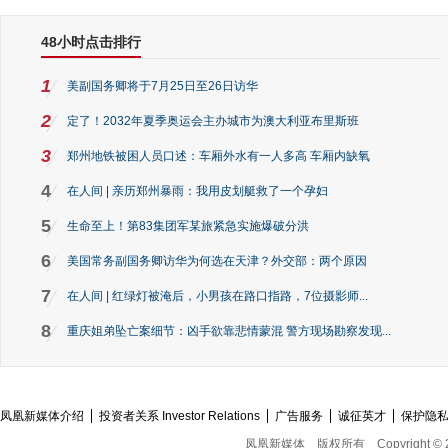
48小时点击排行
1
美副国务卿将于7月25日至26日访华
2
定了！2032年夏季奥运会主办城市为澳大利亚布里斯班
3
郑州地铁被困人员口述：车厢外水有一人多高 车厢内缺氧
4
在人间 | 亲历郑州暴雨：我用皮划艇救了一个孕妇
5
生命至上！第83集团军某旅紧急实施爆破分洪
6
美国常务副国务卿访华为何选在天津？外交部：两个原因
7
在人间 | 红绿灯被淹后，小男孩在路口指路，7位摄影师...
8
重庆姐弟坠亡案细节：凶手欲靠悲情蒙混 警方现场勘察发现...
凤凰新媒体介绍
投资者关系 Investor Relations
广告服务
诚征英才
保护隐
凤凰新媒体
版权所有
Copyright © 