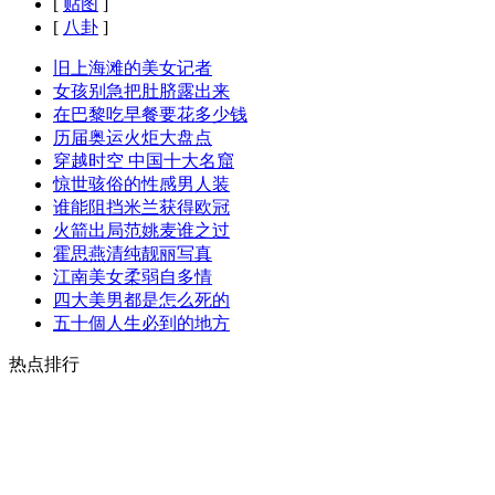
[
贴图
]
[
八卦
]
旧上海滩的美女记者
女孩别急把肚脐露出来
在巴黎吃早餐要花多少钱
历届奥运火炬大盘点
穿越时空 中国十大名窟
惊世骇俗的性感男人装
谁能阻挡米兰获得欧冠
火箭出局范姚麦谁之过
霍思燕清纯靓丽写真
江南美女柔弱自多情
四大美男都是怎么死的
五十個人生必到的地方
热点排行