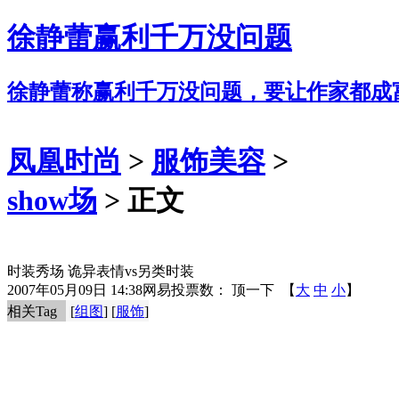
徐静蕾赢利千万没问题
徐静蕾称赢利千万没问题，要让作家都成
凤凰时尚
>
服饰美容
>
show场
> 正文
时装秀场 诡异表情vs另类时装
2007年05月09日 14:38
网易
投票数：
顶一下
【
大
中
小
】
相关Tag
[
组图
] [
服饰
]