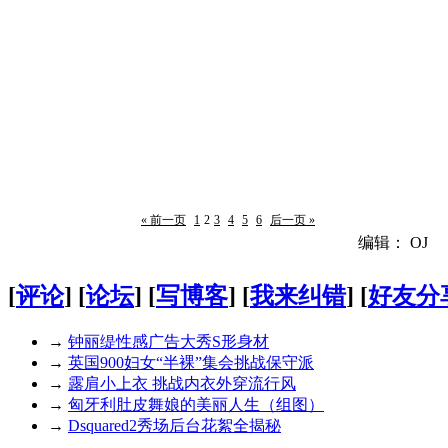
« 前一页
1
2
3
4
5
6
后一页 »
编辑： OJ
[
评论
] [
论坛
] [
写博客
] [
我来纠错
] [
好友分
→
钟丽缇性感广告大秀S形身材
→
英国900妇女“半裸”集会挑战保守派
→
露肩小上衣 挑战内衣外穿流行风
→
匈牙利肚皮舞娘的美丽人生（组图）
→
Dsquared2秀场后台花絮全揭秘