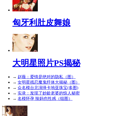
匈牙利肚皮舞娘
大明星照片PS揭秘
→
赵薇：爱情是绝对的隐私（图）
→
女明星残忍魔鬼纤体大揭秘（图）
→
众名模台北演绎卡地亚珠宝(多图)
→
实录：发现了妙龄老婆的惊人秘密
→
名模怀孕 辣妈也性感（组图）