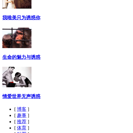
我唯美只为诱惑你
生命的魅力与诱惑
情爱世界无声诱惑
[
博客
]
[
趣事
]
[
推荐
]
[
体育
]