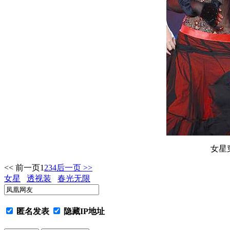
女星
<< 前一页
1
2
3
4
后一页 >>
女星
透视装
春光无限
匿名发表
隐藏IP地址