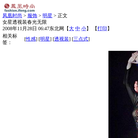
凤凰时尚
>
服饰
>
明星
> 正文
女星透视装春光无限
2008年11月28日 06:47
东北网
【
大
中
小
】 【
打印
】
相关标
[
性感
] [
明星
] [
透视装
] [
三点式
]
签：