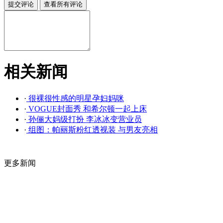
相关新闻
·
很裸很性感的明星孕妇妈咪
·
VOGUE封面秀 和希尔顿一起上床
·
孙俪大妈级打扮 李冰冰变营业员
·
组图：帕丽斯粉红透视装 与男友亮相
更多新闻