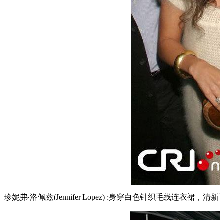
珍妮弗·洛佩兹(Jennifer Lopez) :身穿白色针织毛线连衣