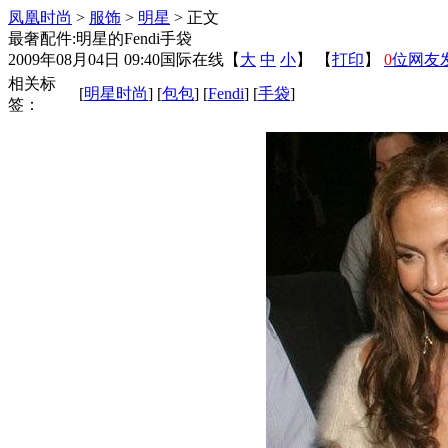
凤凰时尚
>
服饰
>
明星
> 正文
最奢配件:明星的Fendi手袋
2009年08月04日 09:40
国际在线
【
大
中
小
】 【
打印
】
0
位网友
相关标
[
明星时尚
] [
包包
] [
Fendi
] [
手袋
]
签：