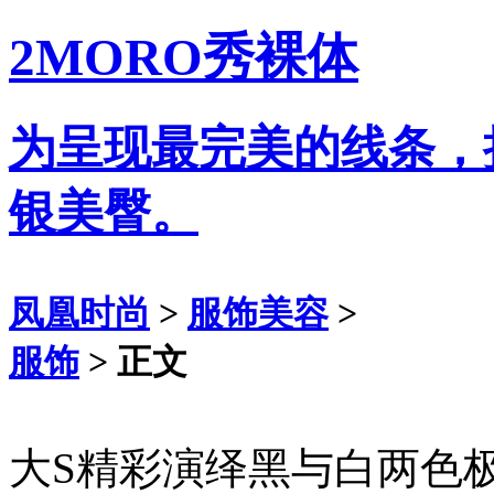
2MORO秀裸体
为呈现最完美的线条，
银美臀。
凤凰时尚
>
服饰美容
>
服饰
> 正文
大S精彩演绎黑与白两色