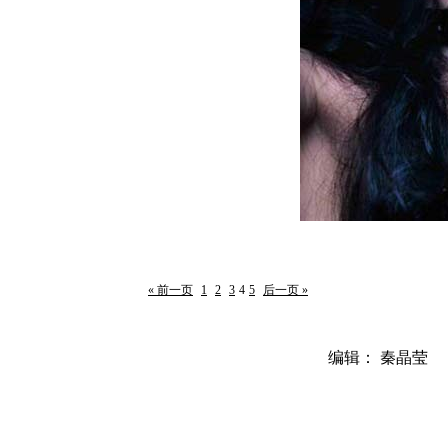
« 前一页
1
2
3
4
5
后一页 »
编辑： 秦晶莹