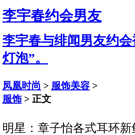
李宇春约会男友
李宇春与绯闻男友约会
灯泡”。
凤凰时尚
>
服饰美容
>
服饰
> 正文
明星：章子怡各式耳环新