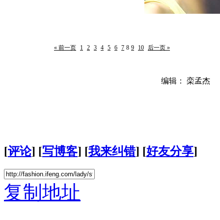
« 前一页
1
2
3
4
5
6
7
8
9
10
后一页 »
编辑： 栾孟杰
[
评论
] [
写博客
] [
我来纠错
] [
好友分享
]
复制地址