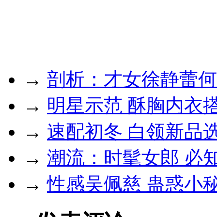
→
剖析：才女徐静蕾何
→
明星示范 酥胸内衣
→
速配初冬 白领新品
→
潮流：时髦女郎 必
→
性感吴佩慈 蛊惑小