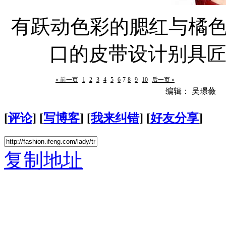
有跃动色彩的腮红与橘
口的皮带设计别具匠
« 前一页
1
2
3
4
5
6
7
8
9
10
后一页 »
编辑： 吴璟薇
[
评论
] [
写博客
] [
我来纠错
] [
好友分享
]
复制地址