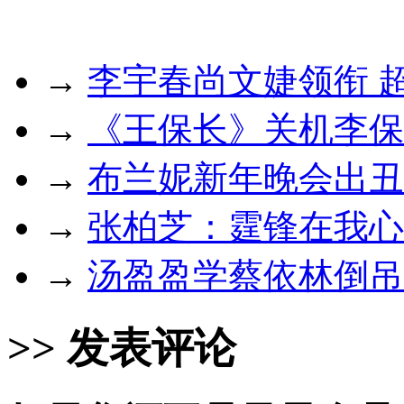
→
李宇春尚文婕领衔 
→
《王保长》关机李保
→
布兰妮新年晚会出丑
→
张柏芝：霆锋在我心
→
汤盈盈学蔡依林倒吊
>> 发表评论