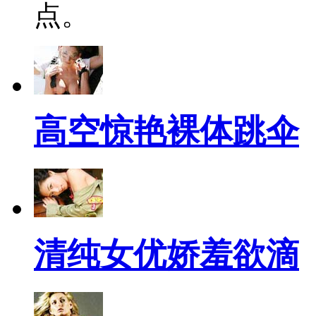
点。
高空惊艳裸体跳伞
清纯女优娇羞欲滴