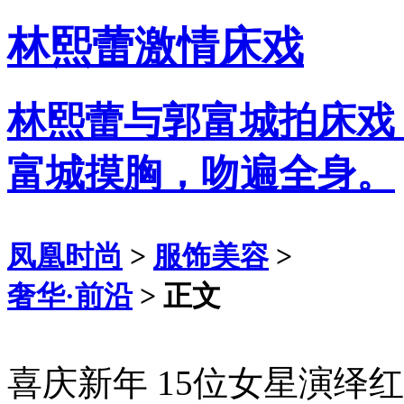
林熙蕾激情床戏
林熙蕾与郭富城拍床戏
富城摸胸，吻遍全身。
凤凰时尚
>
服饰美容
>
奢华·前沿
> 正文
喜庆新年 15位女星演绎