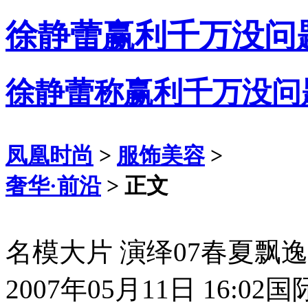
徐静蕾赢利千万没问
徐静蕾称赢利千万没问
凤凰时尚
>
服饰美容
>
奢华·前沿
> 正文
名模大片 演绎07春夏飘
2007年05月11日 16:02
国