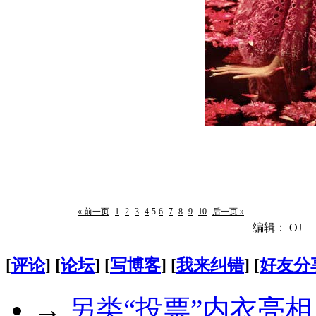
« 前一页
1
2
3
4
5
6
7
8
9
10
后一页 »
编辑： OJ
[
评论
] [
论坛
] [
写博客
] [
我来纠错
] [
好友分
→
另类“投票”内衣亮