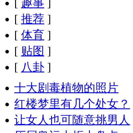
[
趣事
]
[
推荐
]
[
体育
]
[
贴图
]
[
八卦
]
十大剧毒植物的照片
红楼梦里有几个处女？
让女人也可随意挑男人