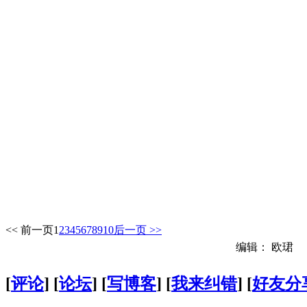
<< 前一页
1
2
3
4
5
6
7
8
9
10
后一页 >>
编辑： 欧珺
[
评论
] [
论坛
] [
写博客
] [
我来纠错
] [
好友分