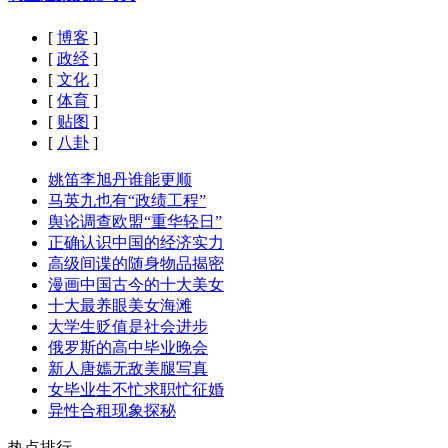
[
博客
]
[
政经
]
[
文化
]
[
体育
]
[
贴图
]
[
八卦
]
姚笛李旭丹谁能更顺
马英九也有“政绩工程”
舆论调查欧盟“重华轻日”
正确认识中国的经济实力
高级间谍的随身物品揭密
漫画中国古今的十大美女
十大最养眼美女海滩
大学生贬值是社会进步
俄罗斯的高中毕业晚会
新人唐嫣无敌美腿写真
女毕业生不忙求职忙征婚
异性合租现象探秘
热点排行