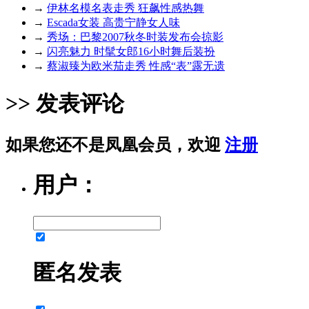
→
伊林名模名表走秀 狂飙性感热舞
→
Escada女装 高贵宁静女人味
→
秀场：巴黎2007秋冬时装发布会掠影
→
闪亮魅力 时髦女郎16小时舞后装扮
→
蔡淑臻为欧米茄走秀 性感“表”露无遗
>> 发表评论
如果您还不是凤凰会员，欢迎
注册
用户：
匿名发表