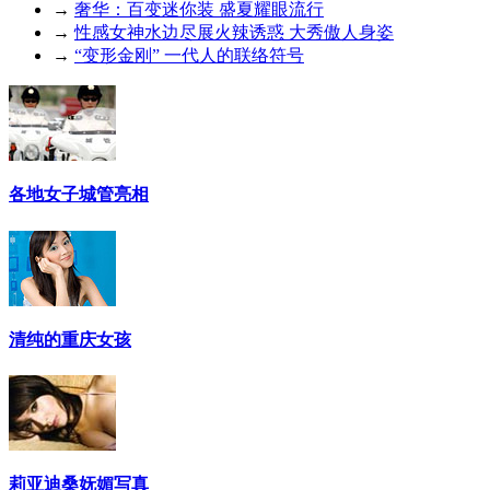
→
奢华：百变迷你装 盛夏耀眼流行
→
性感女神水边尽展火辣诱惑 大秀傲人身姿
→
“变形金刚” 一代人的联络符号
各地女子城管亮相
清纯的重庆女孩
莉亚迪桑妩媚写真