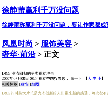
徐静蕾赢利千万没问题
徐静蕾称赢利千万没问题，要让作家都成
凤凰时尚
>
服饰美容
>
奢华·前沿
> 正文
D&G 潮流回归的另类视觉冲击
2007年07月09日 08:54
视觉中国
投票数：
顶一下
【
大
中
小
】
相关标签
[
服饰
] [
组图
]
D&G的时装大片总是力求创新给人们带来新的感受，每次都