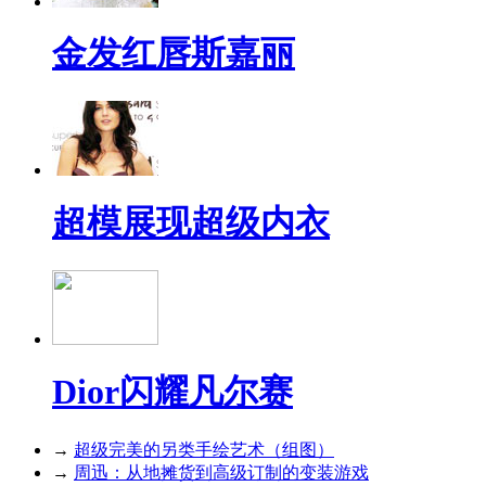
金发红唇斯嘉丽
超模展现超级内衣
Dior闪耀凡尔赛
→
超级完美的另类手绘艺术（组图）
→
周迅：从地摊货到高级订制的变装游戏