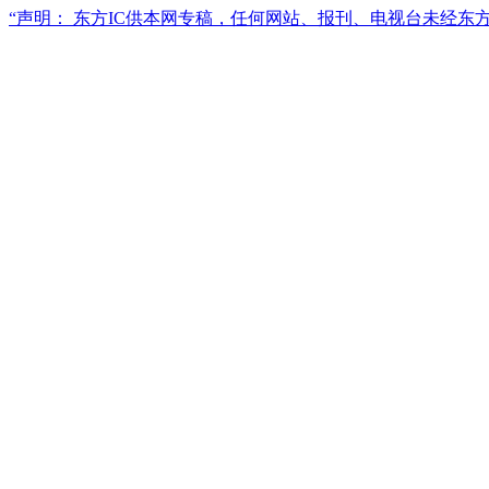
“声明： 东方IC供本网专稿，任何网站、报刊、电视台未经东