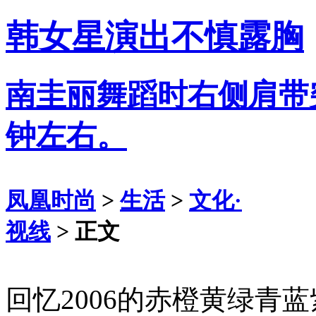
韩女星演出不慎露胸
南圭丽舞蹈时右侧肩带
钟左右。
凤凰时尚
>
生活
>
文化·
视线
> 正文
回忆2006的赤橙黄绿青