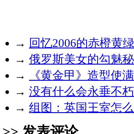
→
回忆2006的赤橙黄
→
俄罗斯美女的勾魅秘
→
《黄金甲》造型使满
→
没有什么会永垂不朽
→
组图：英国王室怎么
>> 发表评论