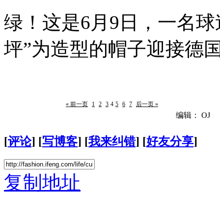
绿！这是6月9日，一名
坪”为造型的帽子迎接德
« 前一页
1
2
3
4
5
6
7
后一页 »
编辑： OJ
[
评论
] [
写博客
] [
我来纠错
] [
好友分享
]
复制地址