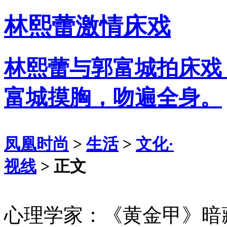
林熙蕾激情床戏
林熙蕾与郭富城拍床戏
富城摸胸，吻遍全身。
凤凰时尚
>
生活
>
文化·
视线
> 正文
心理学家：《黄金甲》暗