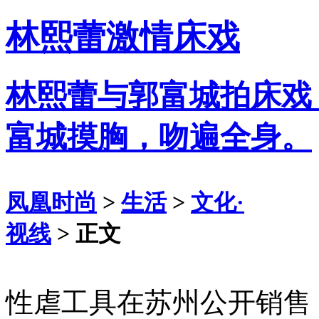
林熙蕾激情床戏
林熙蕾与郭富城拍床戏
富城摸胸，吻遍全身。
凤凰时尚
>
生活
>
文化·
视线
> 正文
性虐工具在苏州公开销售