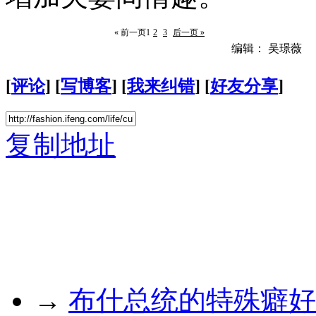
« 前一页
1
2
3
后一页 »
编辑： 吴璟薇
[
评论
] [
写博客
] [
我来纠错
] [
好友分享
]
复制地址
→
布什总统的特殊癖好