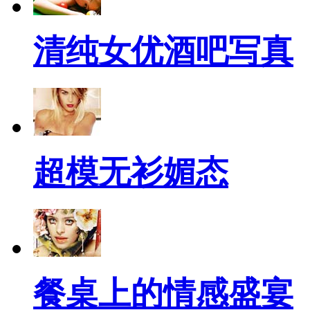
清纯女优酒吧写真
超模无衫媚态
餐桌上的情感盛宴