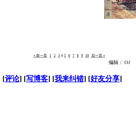
« 前一页
1
2
3
4
5
6
7
8
9
10
后一页 »
编辑： OJ
[
评论
] [
写博客
] [
我来纠错
] [
好友分享
]