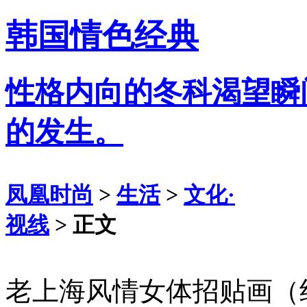
韩国情色经典
性格内向的冬科渴望瞬
的发生。
凤凰时尚
>
生活
>
文化·
视线
> 正文
老上海风情女体招贴画（