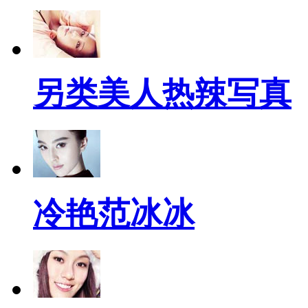
另类美人热辣写真
冷艳范冰冰